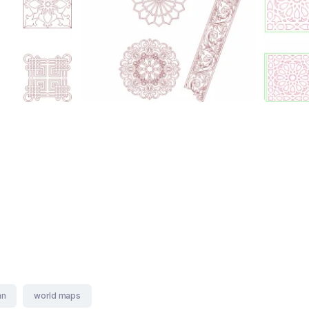
mn
world maps