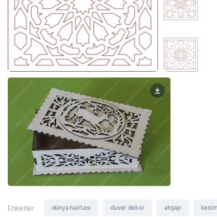
dünya haritası
duvar dekor
ahşap
kesi
Etiketler