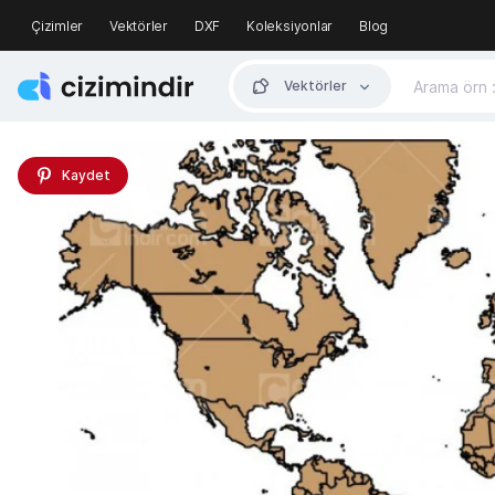
Çizimler
Vektörler
DXF
Koleksiyonlar
Blog
Vektörler
Kaydet