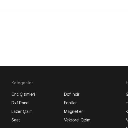
Kategoriler
H
Cnc Çizimleri
Dxf indir
G
Dxf Panel
Fontlar
H
Lazer Çizim
Magnetler
K
Saat
Vektörel Çizim
M