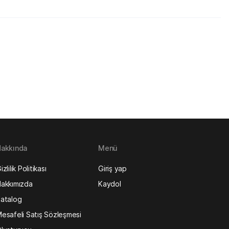
akkında
Menü
izlilik Politikası
Giriş yap
akkımızda
Kaydol
atalog
esafeli Satış Sözleşmesi