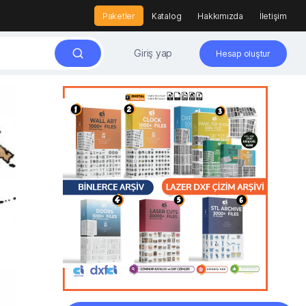
Paketler
Katalog
Hakkımızda
İletişim
Giriş yap
Hesap oluştur