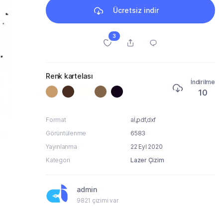
Ücretsiz indir
3
Renk kartelası
İndirilme
10
Format
aİ,pdf,dxf
Görüntülenme
6583
Yayınlanma
22 Eyl 2020
Kategori
Lazer Çizim
admin
9821 çizimi var