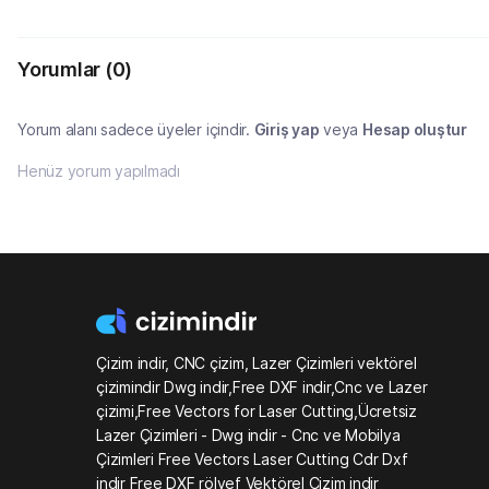
Yorumlar
(0)
Yorum alanı sadece üyeler içindir.
Giriş yap
veya
Hesap oluştur
Henüz yorum yapılmadı
Çizim indir, CNC çizim, Lazer Çizimleri vektörel
çizimindir Dwg indir,Free DXF indir,Cnc ve Lazer
çizimi,Free Vectors for Laser Cutting,Ücretsiz
Lazer Çizimleri - Dwg indir - Cnc ve Mobilya
Çizimleri Free Vectors Laser Cutting Cdr Dxf
indir Free DXF rölyef Vektörel Çizim indir