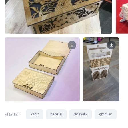
kağıt
tepsisi
dosyalık
çizimler
Etiketler