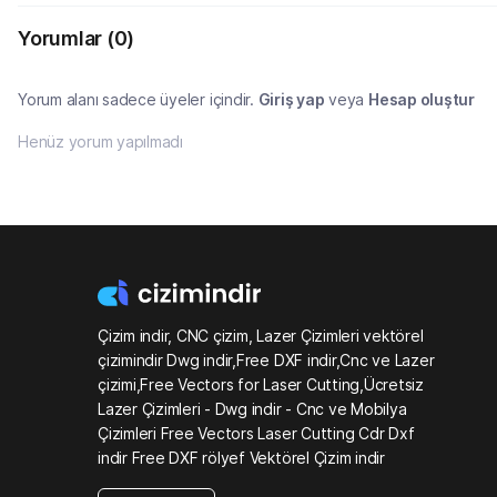
Yorumlar
(0)
Yorum alanı sadece üyeler içindir.
Giriş yap
veya
Hesap oluştur
Henüz yorum yapılmadı
Çizim indir, CNC çizim, Lazer Çizimleri vektörel
çizimindir Dwg indir,Free DXF indir,Cnc ve Lazer
çizimi,Free Vectors for Laser Cutting,Ücretsiz
Lazer Çizimleri - Dwg indir - Cnc ve Mobilya
Çizimleri Free Vectors Laser Cutting Cdr Dxf
indir Free DXF rölyef Vektörel Çizim indir