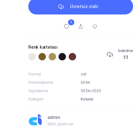
Ücretsiz indir
1
Renk kartelası
İndirilme
11
Format
cdr
Görüntülenme
5044
Yayınlanma
05 Eki 2020
Kategori
Kutular
admin
9821 çizimi var