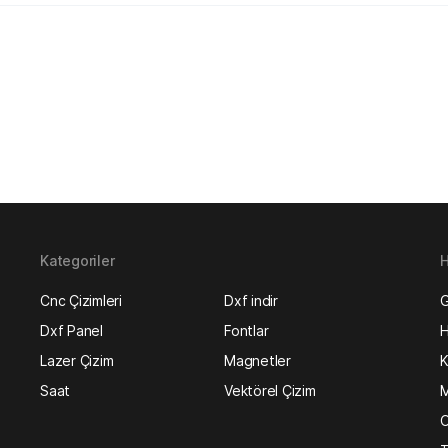
Kategoriler
H
Cnc Çizimleri
Dxf indir
G
Dxf Panel
Fontlar
H
Lazer Çizim
Magnetler
K
Saat
Vektörel Çizim
M
O