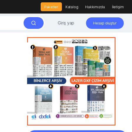
Paketler
Katalog
Hakkımızda
İletişim
Giriş yap
Hesap oluştur