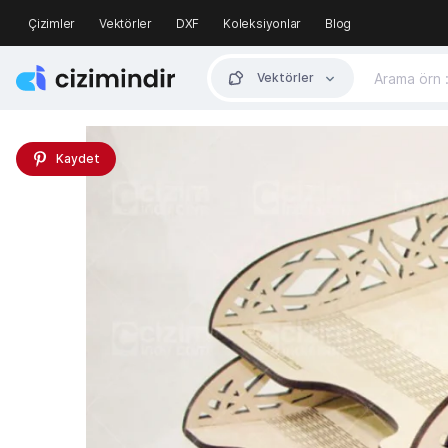
Çizimler
Vektörler
DXF
Koleksiyonlar
Blog
Vektörler
Kaydet