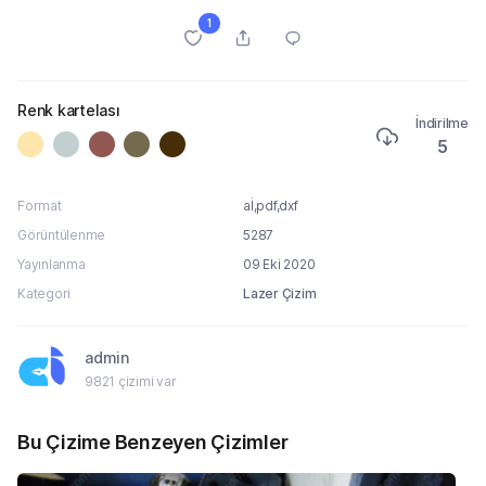
1
Renk kartelası
İndirilme
5
Format
aİ,pdf,dxf
Görüntülenme
5287
Yayınlanma
09 Eki 2020
Kategori
Lazer Çizim
admin
9821 çizimi var
Bu Çizime Benzeyen Çizimler