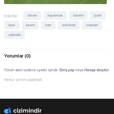
takvim
kaydırmalı
takvimi
çizim
Etiketler
lazer
kesim
indir
cizimindir
cizimleri
calendar
Yorumlar
(0)
Yorum alanı sadece üyeler içindir.
Giriş yap
veya
Hesap oluştur
Henüz yorum yapılmadı