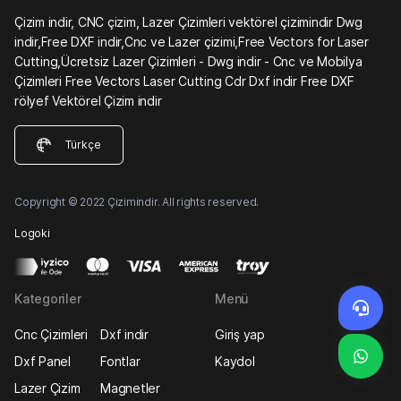
Çizim indir, CNC çizim, Lazer Çizimleri vektörel çizimindir Dwg
indir,Free DXF indir,Cnc ve Lazer çizimi,Free Vectors for Laser
Cutting,Ücretsiz Lazer Çizimleri - Dwg indir - Cnc ve Mobilya
Çizimleri Free Vectors Laser Cutting Cdr Dxf indir Free DXF
rölyef Vektörel Çizim indir
Türkçe
Copyright © 2022 Çizimindir. All rights reserved.
Logoki
Kategoriler
Menü
Cnc Çizimleri
Dxf indir
Giriş yap
Dxf Panel
Fontlar
Kaydol
Lazer Çizim
Magnetler