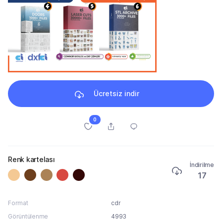
Ücretsiz indir
0
Renk kartelası
İndirilme
17
Format
cdr
Görüntülenme
4993