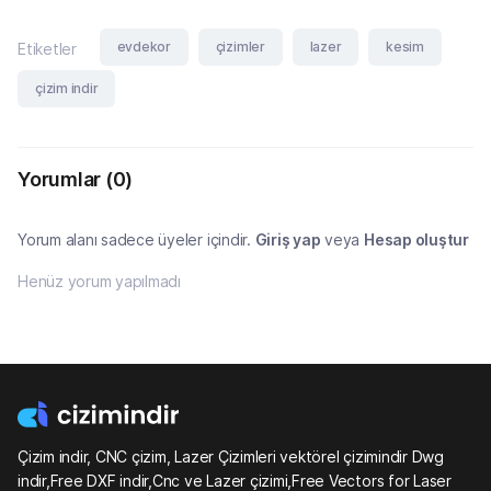
evdekor
çizimler
lazer
kesim
Etiketler
çizim indir
Yorumlar
(0)
Yorum alanı sadece üyeler içindir.
Giriş yap
veya
Hesap oluştur
Henüz yorum yapılmadı
Çizim indir, CNC çizim, Lazer Çizimleri vektörel çizimindir Dwg
indir,Free DXF indir,Cnc ve Lazer çizimi,Free Vectors for Laser