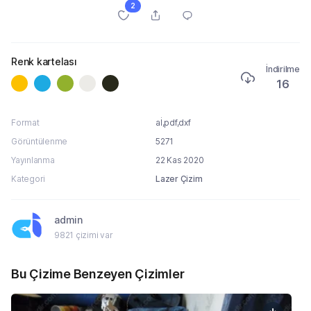
2
Renk kartelası
İndirilme
16
Format
aİ,pdf,dxf
Görüntülenme
5271
Yayınlanma
22 Kas 2020
Kategori
Lazer Çizim
admin
9821 çizimi var
Bu Çizime Benzeyen Çizimler