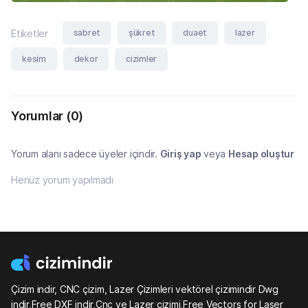
sabret
şükret
duaet
lazer
Etiketler
kesim
dekor
cizimler
Yorumlar
(0)
Yorum alanı sadece üyeler içindir.
Giriş yap
veya
Hesap oluştur
Henüz yorum yapılmadı
Çizim indir, CNC çizim, Lazer Çizimleri vektörel çizimindir Dwg
indir,Free DXF indir,Cnc ve Lazer çizimi,Free Vectors for Laser