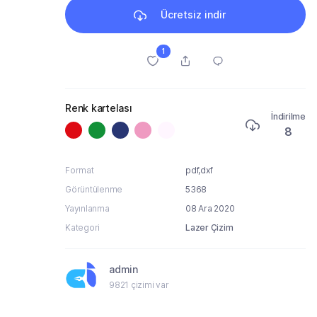
Ücretsiz indir
1
Renk kartelası
İndirilme
8
Format
pdf,dxf
Görüntülenme
5368
Yayınlanma
08 Ara 2020
Kategori
Lazer Çizim
admin
9821 çizimi var