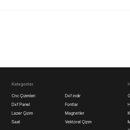
Kategoriler
H
Cnc Çizimleri
Dxf indir
G
Dxf Panel
Fontlar
H
Lazer Çizim
Magnetler
K
Saat
Vektörel Çizim
M