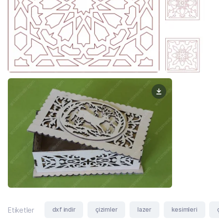
dxf indir
çizimler
lazer
kesimleri
Etiketler