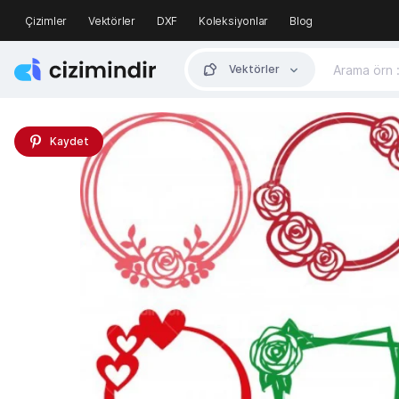
Çizimler
Vektörler
DXF
Koleksiyonlar
Blog
Vektörler
Kaydet