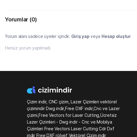
Yorumlar
(0)
Yorum alanı sadece üyeler içindir.
Giriş yap
veya
Hesap oluştur
Henüz yorum yapılmadı
Çizim indir, CNC çizim, Lazer Çizimleri vektörel
çizimindir Dwg indir,Free DXF indir,Cnc ve Lazer
çizimi,Free Vectors for Laser Cutting,Ücretsiz
Lazer Çizimleri - Dwg indir - Cnc ve Mobilya
Çizimleri Free Vectors Laser Cutting Cdr Dxf
indir Free DXF rölyef Vektörel Çizim indir