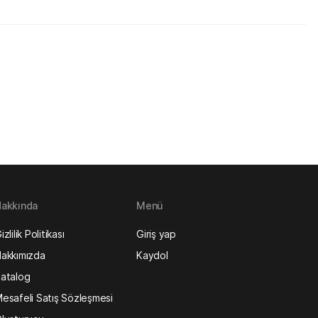
akkında
Menü
izlilik Politikası
Giriş yap
akkımızda
Kaydol
atalog
esafeli Satış Sözleşmesi