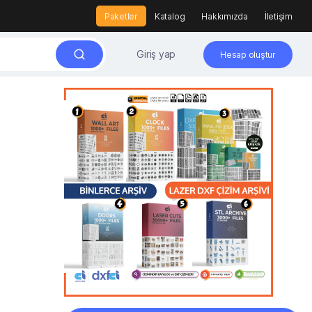
Paketler
Katalog
Hakkımızda
İletişim
Giriş yap
Hesap oluştur