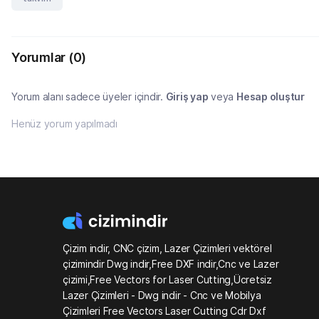
Yorumlar
(0)
Yorum alanı sadece üyeler içindir.
Giriş yap
veya
Hesap oluştur
Henüz yorum yapılmadı
Çizim indir, CNC çizim, Lazer Çizimleri vektörel
çizimindir Dwg indir,Free DXF indir,Cnc ve Lazer
çizimi,Free Vectors for Laser Cutting,Ücretsiz
Lazer Çizimleri - Dwg indir - Cnc ve Mobilya
Çizimleri Free Vectors Laser Cutting Cdr Dxf