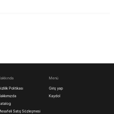
akkında
Menü
izlilik Politikası
Giriş yap
akkımızda
Kaydol
atalog
esafeli Satış Sözleşmesi