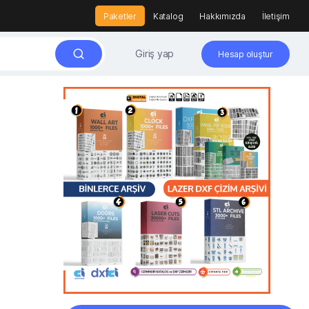
Paketler
Katalog
Hakkımızda
İletişim
Giriş yap
Hesap oluştur