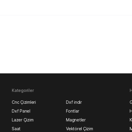
Kategoriler
H
Cnc Çizimleri
Dxf indir
G
Dxf Panel
Fontlar
H
Lazer Çizim
Magnetler
K
Saat
Vektörel Çizim
M