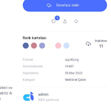
Ücretsiz indir
1
Renk kartelası
İndirilme
11
Format
ai,pdf,svg
Görüntülenme
74487
Yayınlanma
05 Mar 2022
Kategori
Vektörel Çizim
ünleri ve
ektör Ai
admin
i
9821 çizimi var