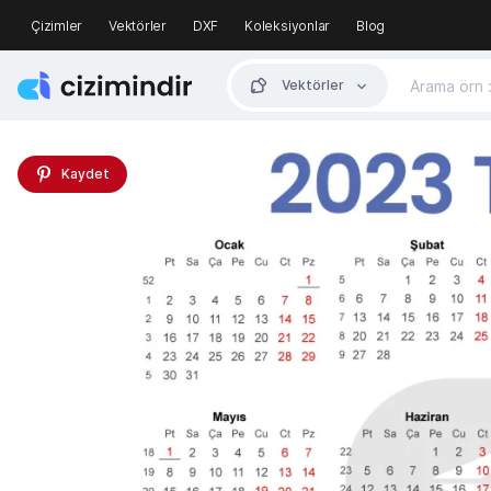
Çizimler
Vektörler
DXF
Koleksiyonlar
Blog
Vektörler
Kaydet