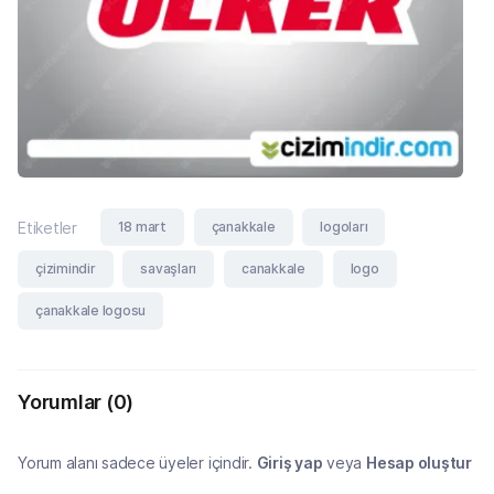
18 mart
çanakkale
logoları
Etiketler
çizimindir
savaşları
canakkale
logo
çanakkale logosu
Yorumlar
(0)
Yorum alanı sadece üyeler içindir.
Giriş yap
veya
Hesap oluştur