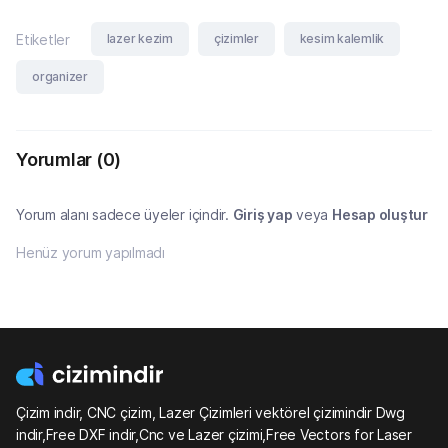
lazer kezim
çizimler
kesim kalemlik
Etiketler
organizer
Yorumlar
(0)
Yorum alanı sadece üyeler içindir.
Giriş yap
veya
Hesap oluştur
Henüz yorum yapılmadı
Çizim indir, CNC çizim, Lazer Çizimleri vektörel çizimindir Dwg
indir,Free DXF indir,Cnc ve Lazer çizimi,Free Vectors for Laser