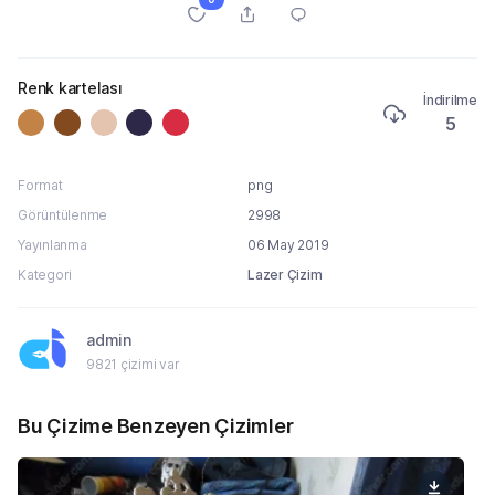
Renk kartelası
İndirilme
5
Format
png
Görüntülenme
2998
Yayınlanma
06 May 2019
Kategori
Lazer Çizim
admin
9821 çizimi var
Bu Çizime Benzeyen Çizimler