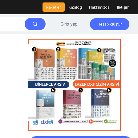
Paketler
Katalog
Hakkımızda
İletişim
Giriş yap
Hesap oluştur