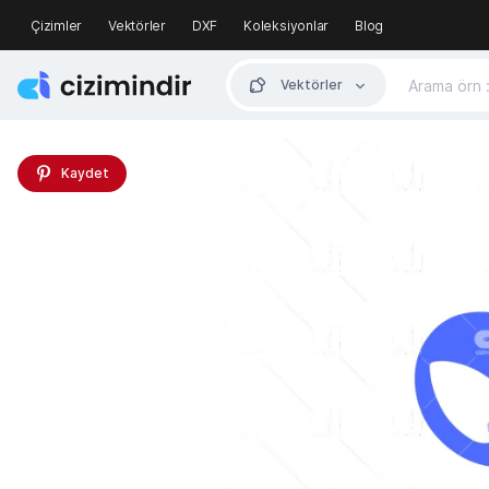
Çizimler
Vektörler
DXF
Koleksiyonlar
Blog
Vektörler
Kaydet