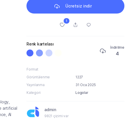
Ücretsiz indir
1
Renk kartelası
İndirilme
4
Format
Görüntülenme
1227
Yayınlanma
31 Oca 2025
Kategori
Logolar
logy,
artificial
admin
nce, AI
9821 çizimi var