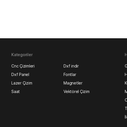
Kategoriler
H
Cnc Çizimleri
Dxf indir
G
Dxf Panel
Fontlar
H
Lazer Çizim
Magnetler
K
Saat
Vektörel Çizim
M
O
T
İ