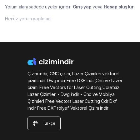
Yorum alanı sadece üyeler içindir.
Giriş yap
veya
Hesap oluştur
Henüz yorum yapılmadı
Çizim indir, CNC çizim, Lazer Çizimleri vektörel
çizimindir Dwg indir,Free DXF indir,Cnc ve Lazer
çizimi,Free Vectors for Laser Cutting,Ücretsiz
Lazer Çizimleri - Dwg indir - Cnc ve Mobilya
Çizimleri Free Vectors Laser Cutting Cdr Dxf
indir Free DXF rölyef Vektörel Çizim indir
Türkçe