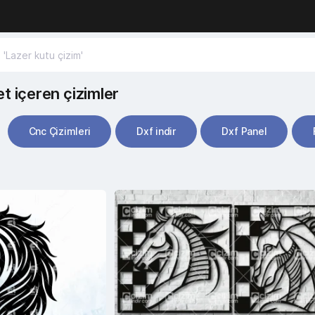
et içeren çizimler
Cnc Çizimleri
Dxf indir
Dxf Panel