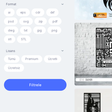
Format
ai
eps
cdr
dxf
psd
svg
zip
pdf
dwg
txt
jpg
png
stl
STL
Lisans
Tümü
Premium
Ücretli
Ücretsiz
Filtrele