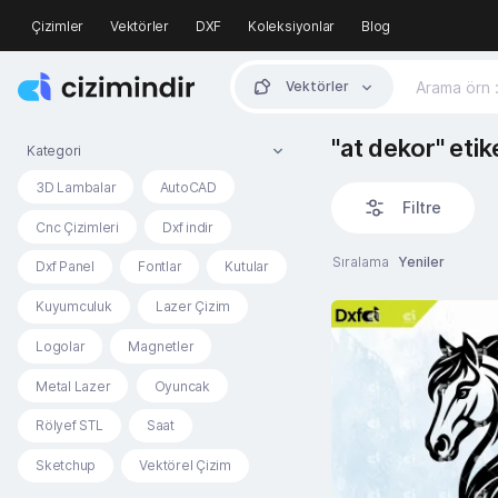
Çizimler
Vektörler
DXF
Koleksiyonlar
Blog
Vektörler
"at dekor" etik
Kategori
3D Lambalar
AutoCAD
Filtre
Cnc Çizimleri
Dxf indir
Sıralama
Yeniler
Dxf Panel
Fontlar
Kutular
Kuyumculuk
Lazer Çizim
Logolar
Magnetler
Metal Lazer
Oyuncak
Rölyef STL
Saat
Sketchup
Vektörel Çizim