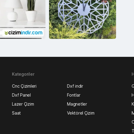
Kategoriler
H
Cnc Çizimleri
Dxf indir
G
Dxf Panel
Fontlar
H
Lazer Çizim
Magnetler
K
Saat
Vektörel Çizim
M
O
T