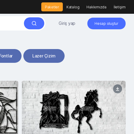
Paketler
Katalog
Hakkımızda
İletişim
Giriş yap
Hesap oluştur
Fontlar
Lazer Çizim