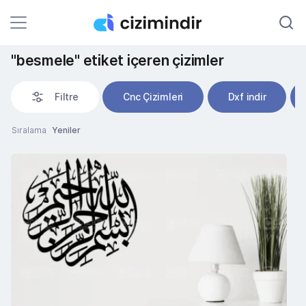
"besmele" etiket içeren çizimler
Filtre
Cnc Çizimleri
Dxf indir
Sıralama
Yeniler