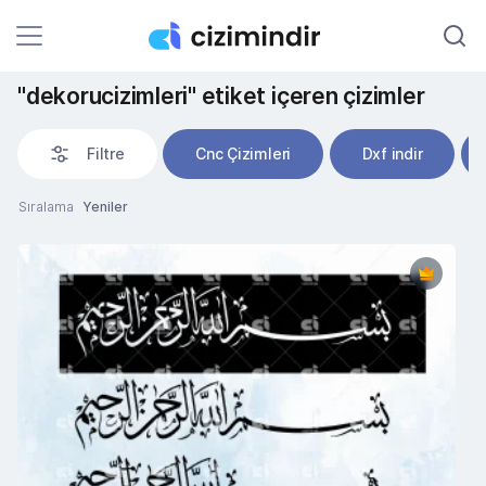
"dekorucizimleri" etiket içeren çizimler
Filtre
Cnc Çizimleri
Dxf indir
Sıralama
Yeniler