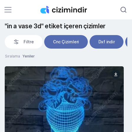
"in a vase 3d" etiket içeren çizimler
Filtre
Cnc Çizimleri
Dxf indir
Sıralama
Yeniler