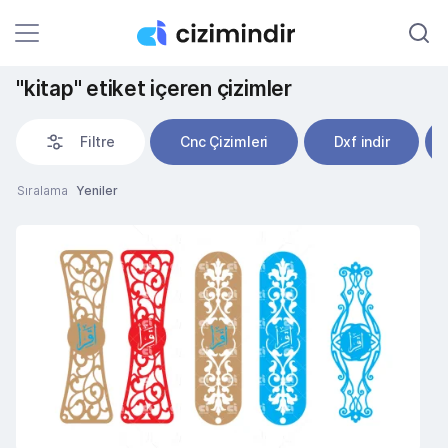
"kitap" etiket içeren çizimler
Filtre
Cnc Çizimleri
Dxf indir
Sıralama
Yeniler