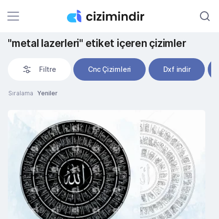
"metal lazerleri" etiket içeren çizimler
Filtre
Cnc Çizimleri
Dxf indir
Sıralama
Yeniler