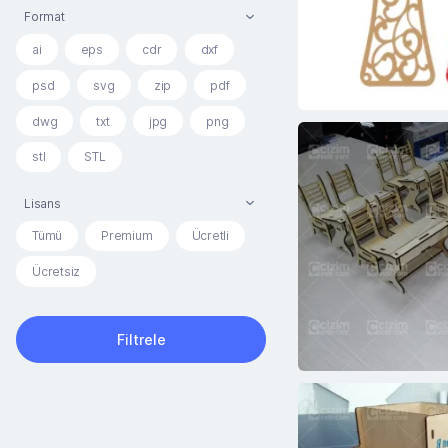
Format
ai
eps
cdr
dxf
psd
svg
zip
pdf
dwg
txt
jpg
png
stl
STL
Lisans
Tümü
Premium
Ücretli
Ücretsiz
Filtrele