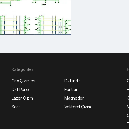
Kategoriler
H
Cnc Çizimleri
Dxf indir
G
Dxf Panel
Fontlar
H
Lazer Çizim
Magnetler
K
Saat
Vektörel Çizim
M
O
T