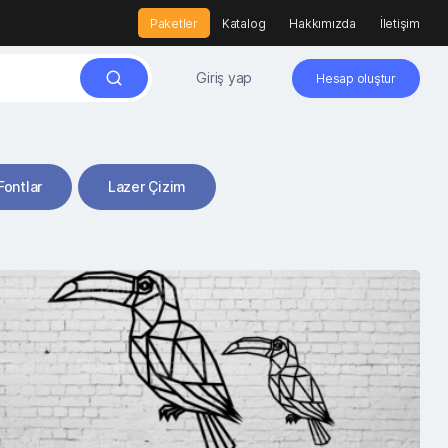
Paketler
Katalog
Hakkımızda
İletişim
Giriş yap
Hesap oluştur
Fontlar
Lazer Çizim