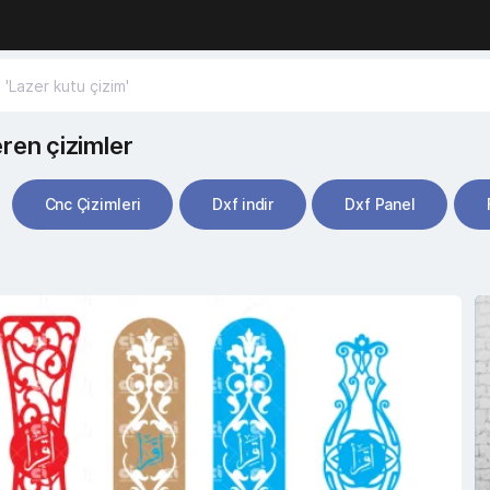
eren çizimler
Cnc Çizimleri
Dxf indir
Dxf Panel