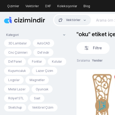
Çizimler
Vektörler
DXF
Koleksiyonlar
Blog
Vektörler
"oku" etiket iç
Kategori
3D Lambalar
AutoCAD
Filtre
Cnc Çizimleri
Dxf indir
Sıralama
Yeniler
Dxf Panel
Fontlar
Kutular
Kuyumculuk
Lazer Çizim
Logolar
Magnetler
Metal Lazer
Oyuncak
Rölyef STL
Saat
Sketchup
Vektörel Çizim