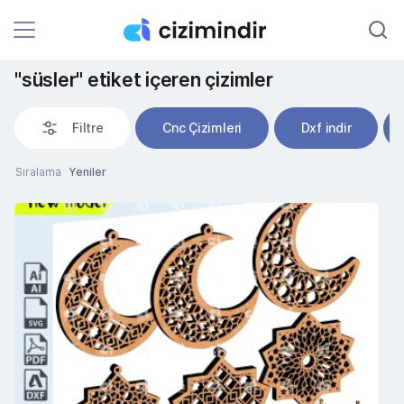
"süsler" etiket içeren çizimler
Filtre
Cnc Çizimleri
Dxf indir
Sıralama
Yeniler