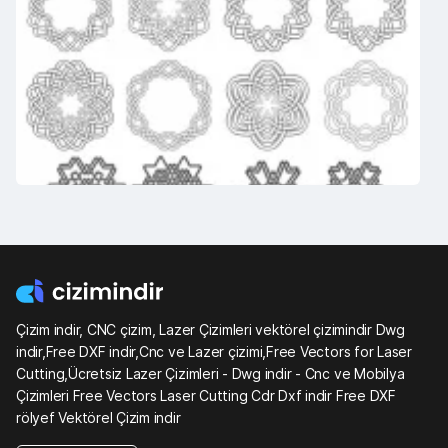
Çizim indir, CNC çizim, Lazer Çizimleri vektörel çizimindir Dwg
indir,Free DXF indir,Cnc ve Lazer çizimi,Free Vectors for Laser
Cutting,Ücretsiz Lazer Çizimleri - Dwg indir - Cnc ve Mobilya
Çizimleri Free Vectors Laser Cutting Cdr Dxf indir Free DXF
rölyef Vektörel Çizim indir