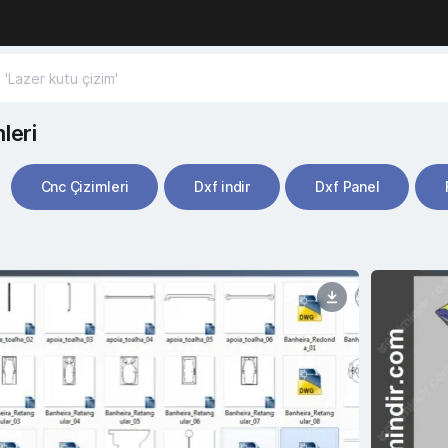
leri
Cnc Çizimleri
Dxf indir
Dxf Panel