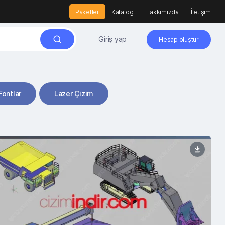
Paketler
Katalog
Hakkımızda
İletişim
Giriş yap
Hesap oluştur
Fontlar
Lazer Çizim