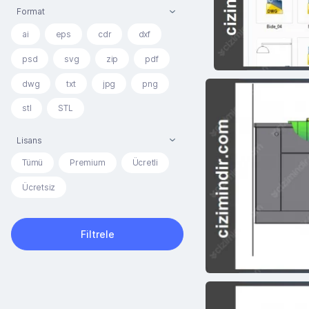
Format
ai
eps
cdr
dxf
psd
svg
zip
pdf
dwg
txt
jpg
png
stl
STL
Lisans
Tümü
Premium
Ücretli
Ücretsiz
Filtrele