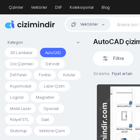
Çizimler
Vektörler
DXF
Koleksiyonlar
Blog
Vektörler
AutoCAD çizim
Kategori
3D Lambalar
AutoCAD
Filtre
Cnc Çizimleri
Dxf indir
Sıralama
Fiyat artan
Dxf Panel
Fontlar
Kutular
Kuyumculuk
Lazer Çizim
Logolar
Magnetler
Metal Lazer
Oyuncak
Rölyef STL
Saat
Sketchup
Vektörel Çizim