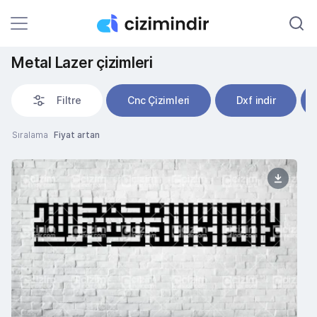
Metal Lazer çizimleri
Filtre
Cnc Çizimleri
Dxf indir
Sıralama
Fiyat artan