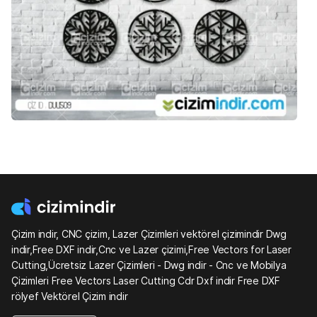
Çizim indir, CNC çizim, Lazer Çizimleri vektörel çizimindir Dwg
indir,Free DXF indir,Cnc ve Lazer çizimi,Free Vectors for Laser
Cutting,Ücretsiz Lazer Çizimleri - Dwg indir - Cnc ve Mobilya
Çizimleri Free Vectors Laser Cutting Cdr Dxf indir Free DXF
rölyef Vektörel Çizim indir