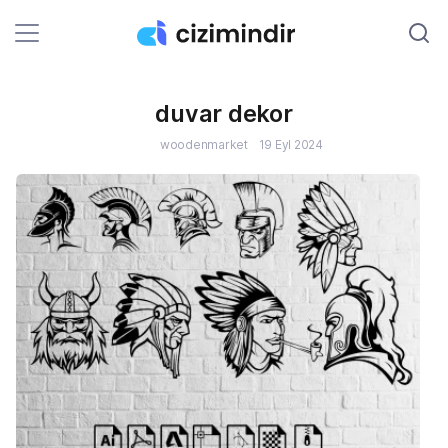
duvar dekor
W
woodenmarket
19 Eyl 2024