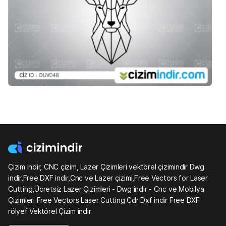
Çizim indir, CNC çizim, Lazer Çizimleri vektörel çizimindir Dwg
indir,Free DXF indir,Cnc ve Lazer çizimi,Free Vectors for Laser
Cutting,Ücretsiz Lazer Çizimleri - Dwg indir - Cnc ve Mobilya
Çizimleri Free Vectors Laser Cutting Cdr Dxf indir Free DXF
rölyef Vektörel Çizim indir