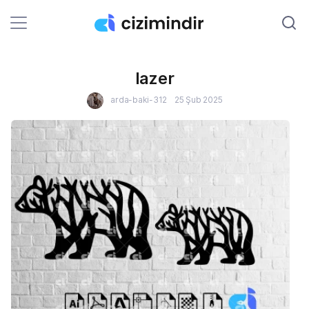
lazer
arda-baki-312
25 Şub 2025