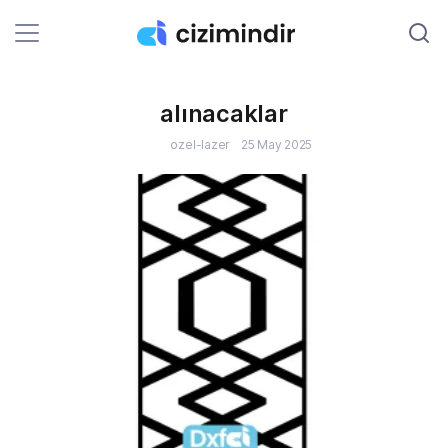
alınacaklar
O
ozel-lazer
25 May 2025