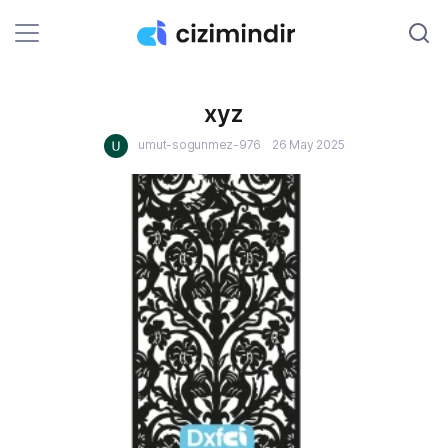
xyz
umut-sogunmez-976
26 May 2025