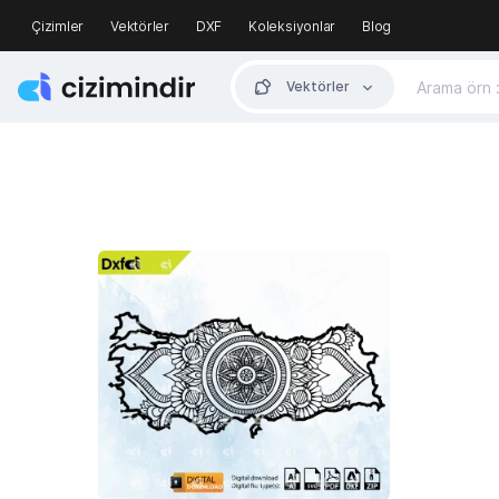
Çizimler
Vektörler
DXF
Koleksiyonlar
Blog
Vektörler