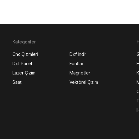
Kategoriler
H
Cnc Çizimleri
Dxf indir
G
Dxf Panel
Fontlar
H
Lazer Çizim
Magnetler
K
Saat
Vektörel Çizim
M
O
T
İ