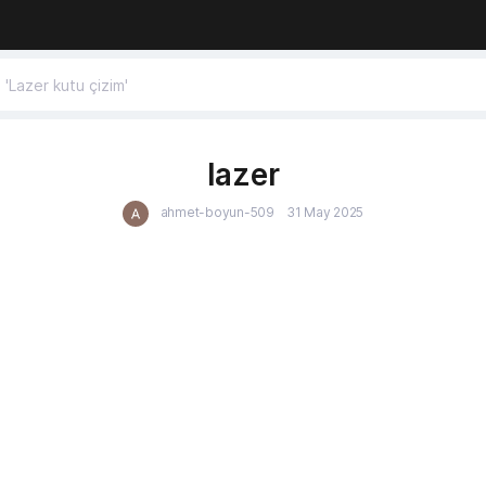
lazer
ahmet-boyun-509
31 May 2025