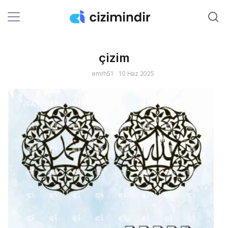
çizim
E
emrh51
10 Haz 2025