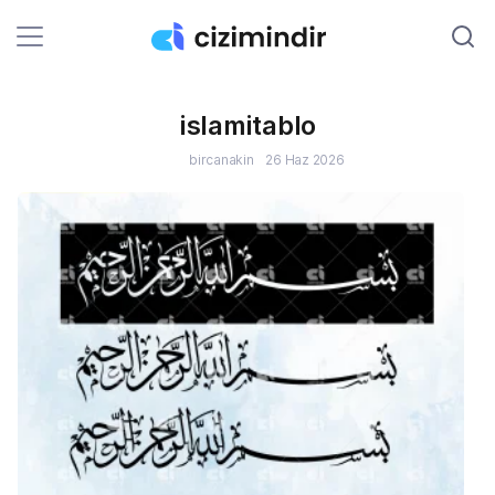
islamitablo
B
bircanakin
26 Haz 2026