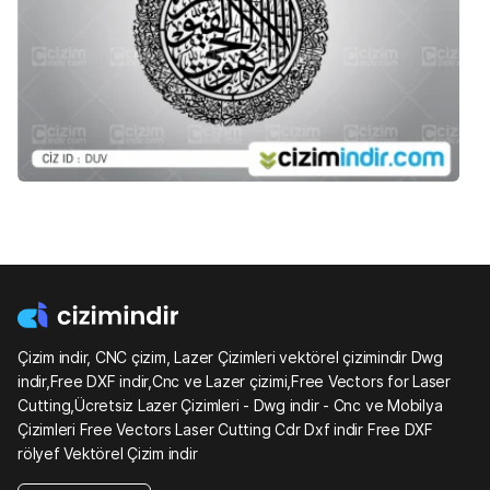
Çizim indir, CNC çizim, Lazer Çizimleri vektörel çizimindir Dwg
indir,Free DXF indir,Cnc ve Lazer çizimi,Free Vectors for Laser
Cutting,Ücretsiz Lazer Çizimleri - Dwg indir - Cnc ve Mobilya
Çizimleri Free Vectors Laser Cutting Cdr Dxf indir Free DXF
rölyef Vektörel Çizim indir