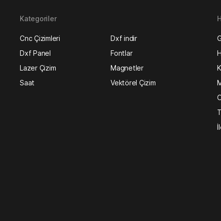
Kategoriler
H
Cnc Çizimleri
Dxf indir
G
Dxf Panel
Fontlar
H
Lazer Çizim
Magnetler
K
Saat
Vektörel Çizim
M
O
T
İ