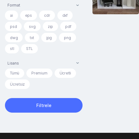
Format
ai
eps
cdr
dxf
psd
svg
zip
pdf
dwg
txt
jpg
png
stl
STL
Lisans
Tümü
Premium
Ücretli
Ücretsiz
Filtrele