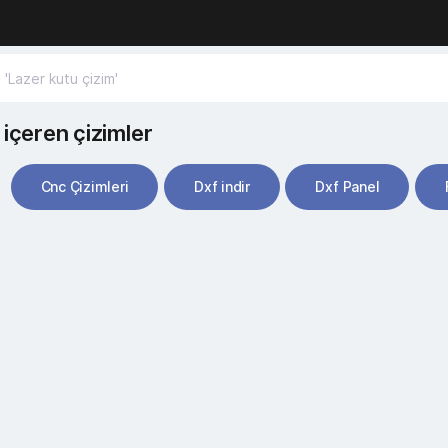
içeren çizimler
Cnc Çizimleri
Dxf indir
Dxf Panel