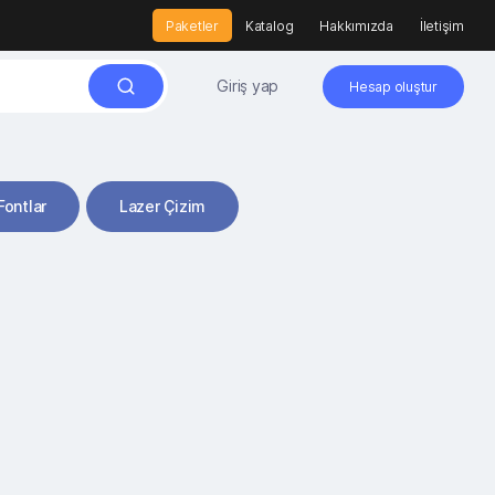
Paketler
Katalog
Hakkımızda
İletişim
Giriş yap
Hesap oluştur
Fontlar
Lazer Çizim