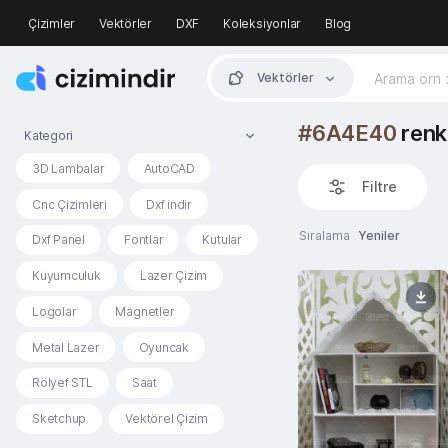
Çizimler
Vektörler
DXF
Koleksiyonlar
Blog
Vektörler
#6A4E40
renk 
Kategori
3D Lambalar
AutoCAD
Filtre
Cnc Çizimleri
Dxf indir
Sıralama
Yeniler
Dxf Panel
Fontlar
Kutular
Kuyumculuk
Lazer Çizim
Logolar
Magnetler
Metal Lazer
Oyuncak
Rölyef STL
Saat
Sketchup
Vektörel Çizim