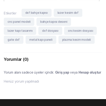
dxf bahçe kapısı
lazer kesim dxf
Etiketler
cnc panel modeli
bahçe kapısı deseni
lazer kapı tasarımı
dxf dosyası
cnc kesim dosyası
gate dxf
metal kapı paneli
plazma kesim modeli
Yorumlar
(0)
Yorum alanı sadece üyeler içindir.
Giriş yap
veya
Hesap oluştur
Henüz yorum yapılmadı