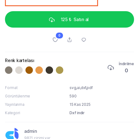
125 ₺
Satın al
0
Renk kartelası
İndirilme
0
Format
svg,ai,dxf,pdf
Görüntülenme
590
Yayınlanma
15 Kas 2025
Kategori
Dxf indir
admin
9821 çizimi var