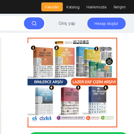
Paketler
Katalog
Hakkımızda
İletişim
Giriş yap
Hesap oluştur