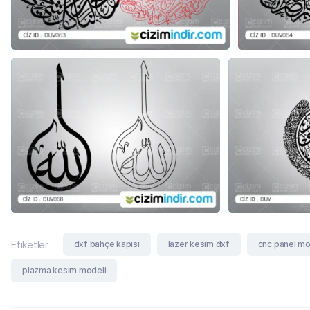
dxf bahçe kapısı
lazer kesim dxf
cnc panel mo
Etiketler
plazma kesim modeli