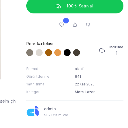
100 ₺
Satın al
1
Renk kartelası
İndirilme
1
Format
ai,dxf
Görüntülenme
841
Yayınlanma
22 Kas 2025
Kategori
Metal Lazer
esim için
admin
9821 çizimi var