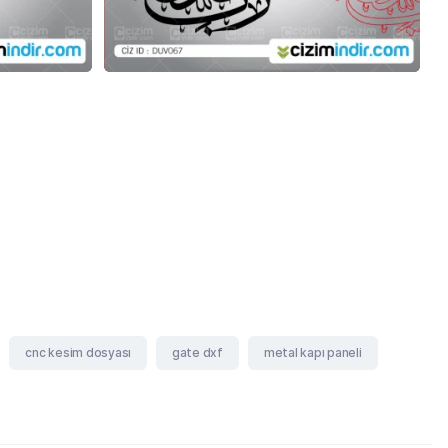
cnc kesim dosyası
gate dxf
metal kapı paneli