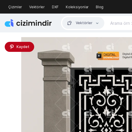
Çizimler
Vektörler
DXF
Koleksiyonlar
Blog
Vektörler
Kaydet