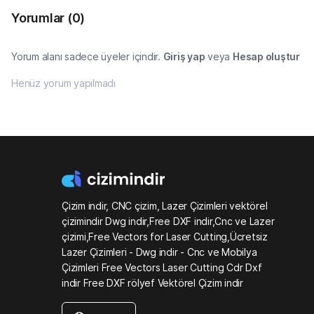
Yorumlar
(0)
Yorum alanı sadece üyeler içindir.
Giriş yap
veya
Hesap oluştur
Henüz yorum yapılmadı
Çizim indir, CNC çizim, Lazer Çizimleri vektörel
çizimindir Dwg indir,Free DXF indir,Cnc ve Lazer
çizimi,Free Vectors for Laser Cutting,Ücretsiz
Lazer Çizimleri - Dwg indir - Cnc ve Mobilya
Çizimleri Free Vectors Laser Cutting Cdr Dxf
indir Free DXF rölyef Vektörel Çizim indir