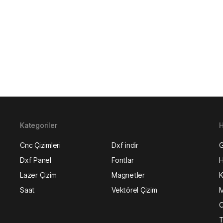
Kategoriler
H
Cnc Çizimleri
Dxf indir
G
Dxf Panel
Fontlar
H
Lazer Çizim
Magnetler
K
Saat
Vektörel Çizim
M
O
T