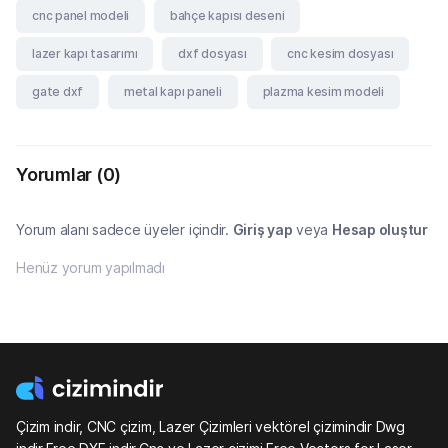
cnc panel modeli
bahçe kapısı deseni
lazer kapı tasarımı
dxf dosyası
cnc kesim dosyası
gate dxf
metal kapı paneli
plazma kesim modeli
Yorumlar
(0)
Yorum alanı sadece üyeler içindir.
Giriş yap
veya
Hesap oluştur
Henüz yorum yapılmadı
Çizim indir, CNC çizim, Lazer Çizimleri vektörel çizimindir Dwg