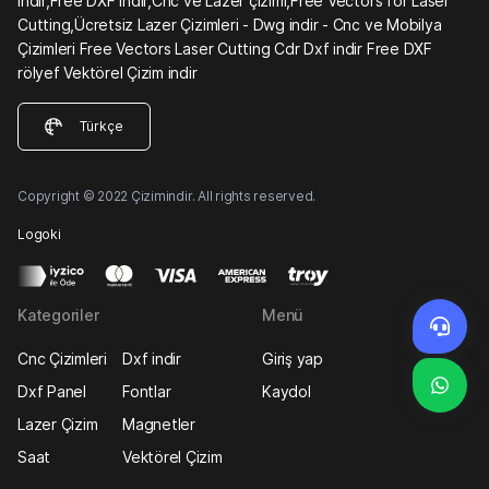
indir,Free DXF indir,Cnc ve Lazer çizimi,Free Vectors for Laser
Cutting,Ücretsiz Lazer Çizimleri - Dwg indir - Cnc ve Mobilya
Çizimleri Free Vectors Laser Cutting Cdr Dxf indir Free DXF
rölyef Vektörel Çizim indir
Türkçe
Copyright © 2022 Çizimindir. All rights reserved.
Logoki
Kategoriler
Menü
Cnc Çizimleri
Dxf indir
Giriş yap
Dxf Panel
Fontlar
Kaydol
Lazer Çizim
Magnetler
Saat
Vektörel Çizim