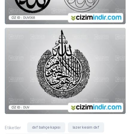
dxf bahçe kapısı
lazer kesim dxf
Etiketler