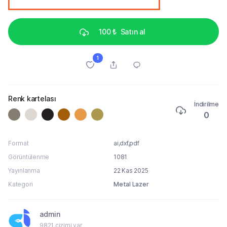
100 ₺
Satın al
1
Renk kartelası
İndirilme
0
Format
ai,dxf,pdf
Görüntülenme
1081
Yayınlanma
22 Kas 2025
Kategori
Metal Lazer
admin
9821 çizimi var