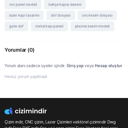
cnc panel modeli
bahçe kapısı deseni
lazer kapı tasarımı
dxf dosyası
cnc kesim dosyası
gate dxf
metal kapı paneli
plazma kesim modeli
Yorumlar
(0)
Yorum alanı sadece üyeler içindir.
Giriş yap
veya
Hesap oluştur
Henüz yorum yapılmadı
Çizim indir, CNC çizim, Lazer Çizimleri vektörel çizimindir Dwg