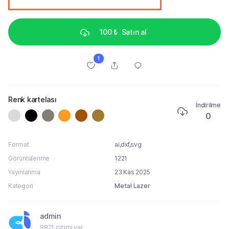
100 ₺
Satın al
1
Renk kartelası
İndirilme
0
Format
ai,dxf,svg
Görüntülenme
1221
Yayınlanma
23 Kas 2025
Kategori
Metal Lazer
admin
9821 çizimi var