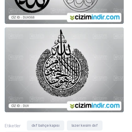
dxf bahçe kapısı
lazer kesim dxf
Etiketler