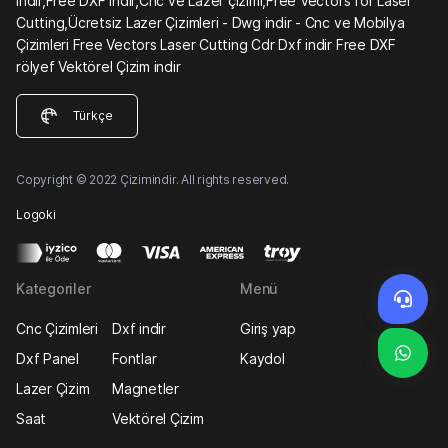
indir,Free DXF indir,Cnc ve Lazer çizimi,Free Vectors for Laser
Cutting,Ücretsiz Lazer Çizimleri - Dwg indir - Cnc ve Mobilya
Çizimleri Free Vectors Laser Cutting Cdr Dxf indir Free DXF
rölyef Vektörel Çizim indir
Türkçe
Copyright © 2022 Çizimindir. All rights reserved.
Logoki
Kategoriler
Menü
Cnc Çizimleri
Dxf indir
Giriş yap
Dxf Panel
Fontlar
Kaydol
Lazer Çizim
Magnetler
Saat
Vektörel Çizim