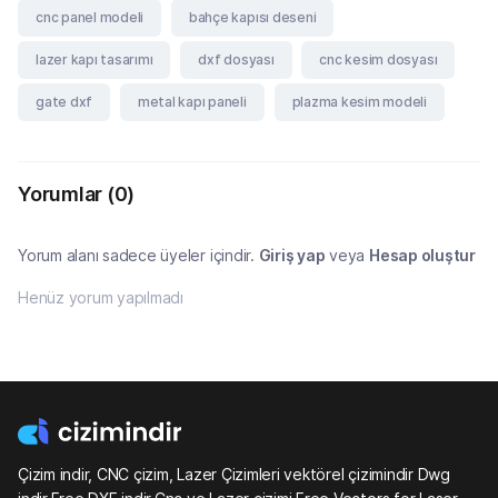
cnc panel modeli
bahçe kapısı deseni
lazer kapı tasarımı
dxf dosyası
cnc kesim dosyası
gate dxf
metal kapı paneli
plazma kesim modeli
Yorumlar
(0)
Yorum alanı sadece üyeler içindir.
Giriş yap
veya
Hesap oluştur
Henüz yorum yapılmadı
Çizim indir, CNC çizim, Lazer Çizimleri vektörel çizimindir Dwg