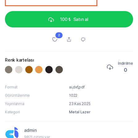
100 ₺
Satın al
2
Renk kartelası
İndirilme
0
Format
ai,dxf,pdf
Görüntülenme
1022
Yayınlanma
23 Kas 2025
Kategori
Metal Lazer
admin
9821 çizimi var