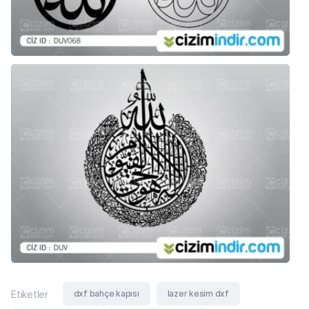
dxf bahçe kapısı
lazer kesim dxf
Etiketler