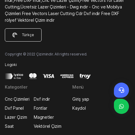
indir,Free DXF indir,Cnc ve Lazer çizimi,Free Vectors for Laser
Cutting,Ücretsiz Lazer Çizimleri - Dwg indir - Cnc ve Mobilya
Çizimleri Free Vectors Laser Cutting Cdr Dxf indir Free DXF
rölyef Vektörel Çizim indir
Türkçe
Copyright © 2022 Çizimindir. All rights reserved.
Logoki
Kategoriler
Menü
Cnc Çizimleri
Dxf indir
Giriş yap
Dxf Panel
Fontlar
Kaydol
Lazer Çizim
Magnetler
Saat
Vektörel Çizim