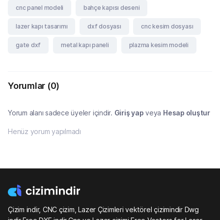
cnc panel modeli
bahçe kapısı deseni
lazer kapı tasarımı
dxf dosyası
cnc kesim dosyası
gate dxf
metal kapı paneli
plazma kesim modeli
Yorumlar
(0)
Yorum alanı sadece üyeler içindir.
Giriş yap
veya
Hesap oluştur
Henüz yorum yapılmadı
Çizim indir, CNC çizim, Lazer Çizimleri vektörel çizimindir Dwg