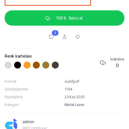
100 ₺
Satın al
2
Renk kartelası
İndirilme
0
Format
ai,dxf,pdf
Görüntülenme
1104
Yayınlanma
23 Kas 2025
Kategori
Metal Lazer
admin
9821 çizimi var