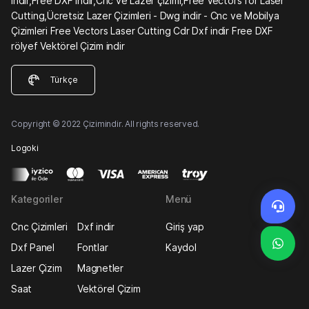
indir,Free DXF indir,Cnc ve Lazer çizimi,Free Vectors for Laser
Cutting,Ücretsiz Lazer Çizimleri - Dwg indir - Cnc ve Mobilya
Çizimleri Free Vectors Laser Cutting Cdr Dxf indir Free DXF
rölyef Vektörel Çizim indir
Türkçe
Copyright © 2022 Çizimindir. All rights reserved.
Logoki
Kategoriler
Menü
Cnc Çizimleri
Dxf indir
Giriş yap
Dxf Panel
Fontlar
Kaydol
Lazer Çizim
Magnetler
Saat
Vektörel Çizim