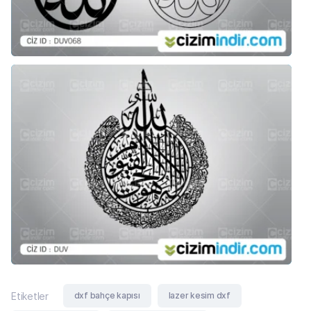
dxf bahçe kapısı
lazer kesim dxf
Etiketler