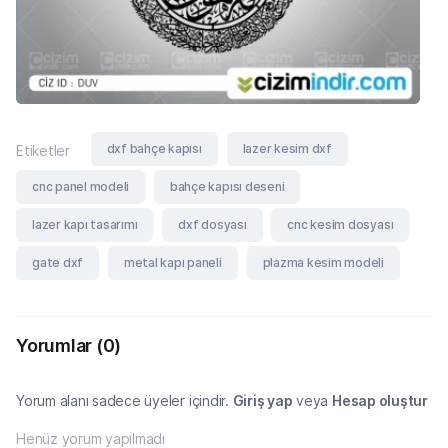
dxf bahçe kapısı
lazer kesim dxf
Etiketler
cnc panel modeli
bahçe kapısı deseni
lazer kapı tasarımı
dxf dosyası
cnc kesim dosyası
gate dxf
metal kapı paneli
plazma kesim modeli
Yorumlar
(0)
Yorum alanı sadece üyeler içindir.
Giriş yap
veya
Hesap oluştur
Henüz yorum yapılmadı