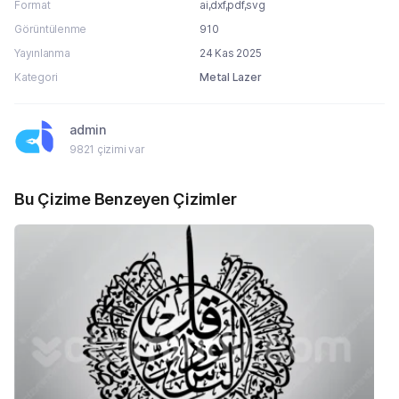
Format
ai,dxf,pdf,svg
Görüntülenme
910
Yayınlanma
24 Kas 2025
Kategori
Metal Lazer
admin
9821 çizimi var
Bu Çizime Benzeyen Çizimler