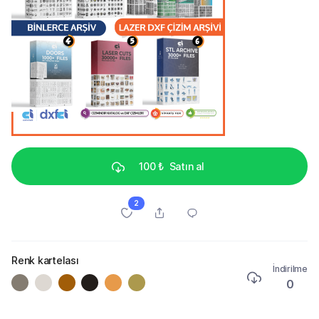
100 ₺
Satın al
2
Renk kartelası
İndirilme
0