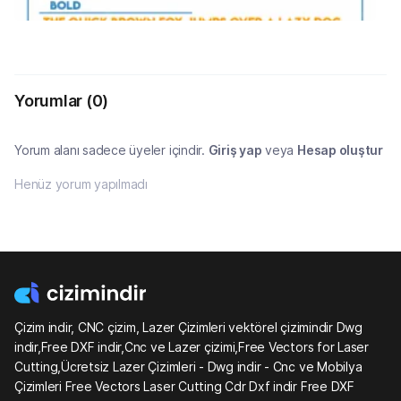
Yorumlar
(0)
Yorum alanı sadece üyeler içindir.
Giriş yap
veya
Hesap oluştur
Henüz yorum yapılmadı
Çizim indir, CNC çizim, Lazer Çizimleri vektörel çizimindir Dwg
indir,Free DXF indir,Cnc ve Lazer çizimi,Free Vectors for Laser
Cutting,Ücretsiz Lazer Çizimleri - Dwg indir - Cnc ve Mobilya
Çizimleri Free Vectors Laser Cutting Cdr Dxf indir Free DXF