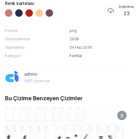
Renk kartelası
İndirilme
23
Format
png
Görüntülenme
2938
Yayınlanma
04 Haz 2018
Kategori
Fontlar
admin
9821 çizimi var
Bu Çizime Benzeyen Çizimler