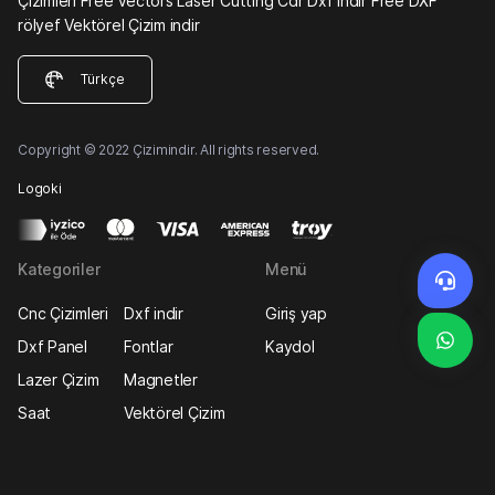
Çizimleri Free Vectors Laser Cutting Cdr Dxf indir Free DXF
rölyef Vektörel Çizim indir
Türkçe
Copyright © 2022 Çizimindir. All rights reserved.
Logoki
Kategoriler
Menü
Cnc Çizimleri
Dxf indir
Giriş yap
Dxf Panel
Fontlar
Kaydol
Lazer Çizim
Magnetler
Saat
Vektörel Çizim