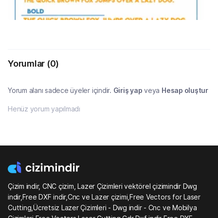
Yorumlar
(0)
Yorum alanı sadece üyeler içindir.
Giriş yap
veya
Hesap oluştur
Henüz yorum yapılmadı
Çizim indir, CNC çizim, Lazer Çizimleri vektörel çizimindir Dwg
indir,Free DXF indir,Cnc ve Lazer çizimi,Free Vectors for Laser
Cutting,Ücretsiz Lazer Çizimleri - Dwg indir - Cnc ve Mobilya