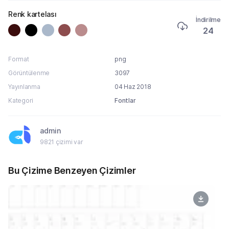
Renk kartelası
İndirilme
24
Format
png
Görüntülenme
3097
Yayınlanma
04 Haz 2018
Kategori
Fontlar
admin
9821 çizimi var
Bu Çizime Benzeyen Çizimler