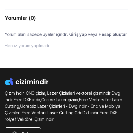
Yorumlar
(0)
Yorum alanı sadece üyeler içindir.
Giriş yap
veya
Hesap oluştur
Henüz yorum yapılmadı
Çizim indir, CNC çizim, Lazer Çizimleri vektörel çizimindir Dwg
indir,Free DXF indir,Cnc ve Lazer çizimi,Free Vectors for Laser
Cutting,Ücretsiz Lazer Çizimleri - Dwg indir - Cnc ve Mobilya
Çizimleri Free Vectors Laser Cutting Cdr Dxf indir Free DXF
rölyef Vektörel Çizim indir