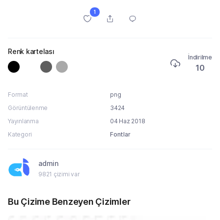
1
Renk kartelası
İndirilme
10
Format
png
Görüntülenme
3424
Yayınlanma
04 Haz 2018
Kategori
Fontlar
admin
9821 çizimi var
Bu Çizime Benzeyen Çizimler