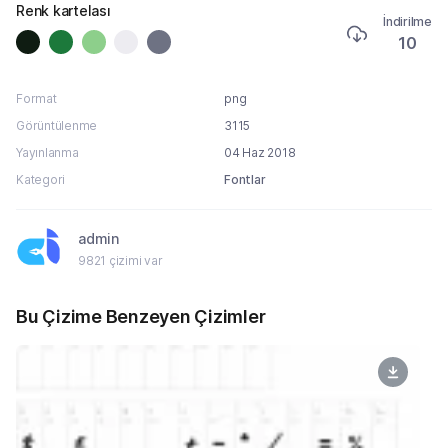
Renk kartelası
İndirilme
10
Format
png
Görüntülenme
3115
Yayınlanma
04 Haz 2018
Kategori
Fontlar
admin
9821 çizimi var
Bu Çizime Benzeyen Çizimler