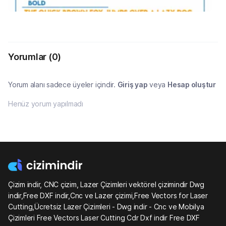
Yorumlar
(0)
Yorum alanı sadece üyeler içindir.
Giriş yap
veya
Hesap oluştur
Henüz yorum yapılmadı
Çizim indir, CNC çizim, Lazer Çizimleri vektörel çizimindir Dwg
indir,Free DXF indir,Cnc ve Lazer çizimi,Free Vectors for Laser
Cutting,Ücretsiz Lazer Çizimleri - Dwg indir - Cnc ve Mobilya
Çizimleri Free Vectors Laser Cutting Cdr Dxf indir Free DXF