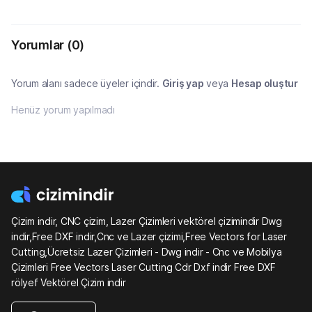
Yorumlar
(0)
Yorum alanı sadece üyeler içindir.
Giriş yap
veya
Hesap oluştur
Henüz yorum yapılmadı
Çizim indir, CNC çizim, Lazer Çizimleri vektörel çizimindir Dwg
indir,Free DXF indir,Cnc ve Lazer çizimi,Free Vectors for Laser
Cutting,Ücretsiz Lazer Çizimleri - Dwg indir - Cnc ve Mobilya
Çizimleri Free Vectors Laser Cutting Cdr Dxf indir Free DXF
rölyef Vektörel Çizim indir