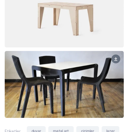
duvar
metal art
çizimler
lazer
Etiketler