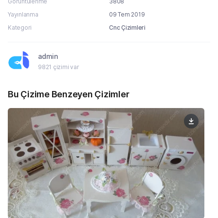
Görüntülenme
3808
Yayınlanma
09 Tem 2019
Kategori
Cnc Çizimleri
admin
9821 çizimi var
Bu Çizime Benzeyen Çizimler