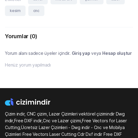
kesim
cnc
Yorumlar
(0)
Yorum alanı sadece üyeler içindir.
Giriş yap
veya
Hesap oluştur
Henüz yorum yapılmadı
Çizim indir, CNC çizim, Lazer Çizimleri vektörel çizimindir Dwg
indir,Free DXF indir,Cnc ve Lazer çizimi,Free Vectors for Laser
Cutting,Ücretsiz Lazer Çizimleri - Dwg indir - Cnc ve Mobilya
Çizimleri Free Vectors Laser Cutting Cdr Dxf indir Free DXF