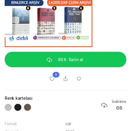
90 ₺
Satın al
0
Renk kartelası
İndirilme
68
Format
cdr