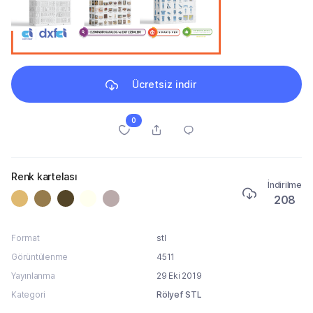
Ücretsiz indir
0
Renk kartelası
İndirilme
208
Format
stl
Görüntülenme
4511
Yayınlanma
29 Eki 2019
Kategori
Rölyef STL