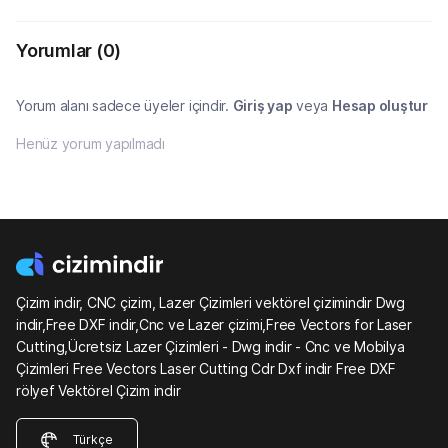
Yorumlar
(0)
Yorum alanı sadece üyeler içindir.
Giriş yap
veya
Hesap oluştur
Henüz yorum yapılmadı
Çizim indir, CNC çizim, Lazer Çizimleri vektörel çizimindir Dwg
indir,Free DXF indir,Cnc ve Lazer çizimi,Free Vectors for Laser
Cutting,Ücretsiz Lazer Çizimleri - Dwg indir - Cnc ve Mobilya
Çizimleri Free Vectors Laser Cutting Cdr Dxf indir Free DXF
rölyef Vektörel Çizim indir
Türkçe