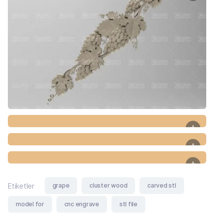
grape
cluster wood
carved stl
Etiketler
model for
cnc engrave
stl file