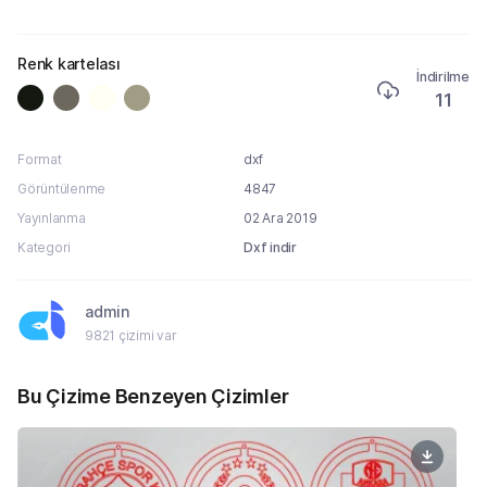
Renk kartelası
İndirilme
11
Format
dxf
Görüntülenme
4847
Yayınlanma
02 Ara 2019
Kategori
Dxf indir
admin
9821 çizimi var
Bu Çizime Benzeyen Çizimler