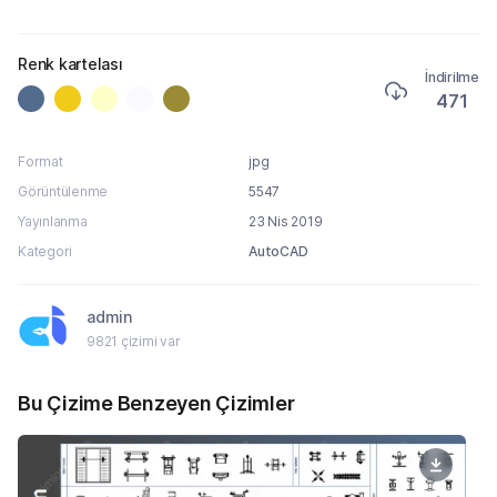
Renk kartelası
İndirilme
471
Format
jpg
Görüntülenme
5547
Yayınlanma
23 Nis 2019
Kategori
AutoCAD
admin
9821 çizimi var
Bu Çizime Benzeyen Çizimler