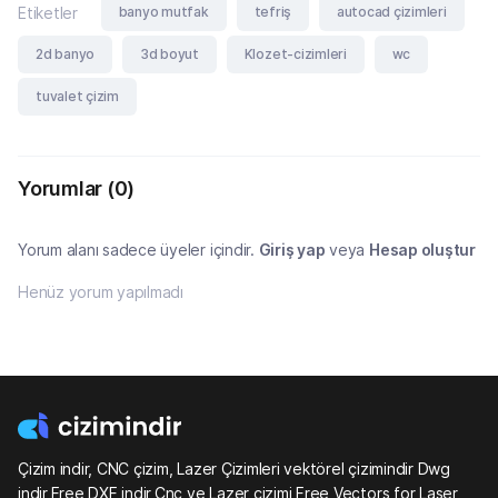
banyo mutfak
tefriş
autocad çizimleri
Etiketler
2d banyo
3d boyut
Klozet-cizimleri
wc
tuvalet çizim
Yorumlar
(0)
Yorum alanı sadece üyeler içindir.
Giriş yap
veya
Hesap oluştur
Henüz yorum yapılmadı
Çizim indir, CNC çizim, Lazer Çizimleri vektörel çizimindir Dwg
indir,Free DXF indir,Cnc ve Lazer çizimi,Free Vectors for Laser