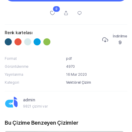
0
Renk kartelası
İndirilme
9
Format
pdf
Görüntülenme
4970
Yayınlanma
16 Mar 2020
Kategori
Vektörel Çizim
admin
9821 çizimi var
Bu Çizime Benzeyen Çizimler