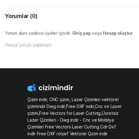
Yorumlar
(0)
Yorum alanı sadece üyeler içindir.
Giriş yap
veya
Hesap oluştur
Henüz yorum yapılmadı
Çizim indir, CNC çizim, Lazer Çizimleri vektörel
çizimindir Dwg indir,Free DXF indir,Cnc ve Lazer
çizimi,Free Vectors for Laser Cutting,Ücretsiz
Lazer Çizimleri - Dwg indir - Cnc ve Mobilya
Çizimleri Free Vectors Laser Cutting Cdr Dxf
indir Free DXF rölyef Vektörel Çizim indir