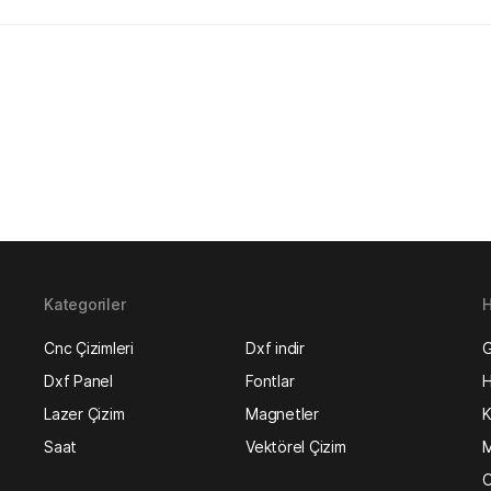
Kategoriler
H
Cnc Çizimleri
Dxf indir
G
Dxf Panel
Fontlar
H
Lazer Çizim
Magnetler
K
Saat
Vektörel Çizim
M
O