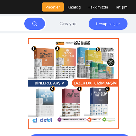
Paketler
Katalog
Hakkımızda
İletişim
Giriş yap
Hesap oluştur