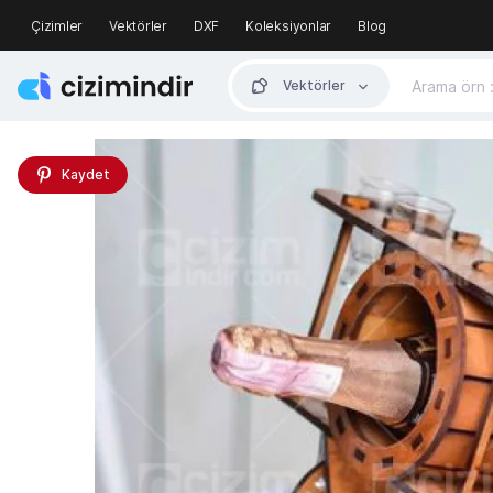
Çizimler
Vektörler
DXF
Koleksiyonlar
Blog
Vektörler
Kaydet