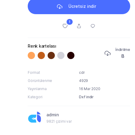
Ücretsiz indir
1
Renk kartelası
İndirilme
8
Format
cdr
Görüntülenme
4929
Yayınlanma
16 Mar 2020
Kategori
Dxf indir
admin
9821 çizimi var