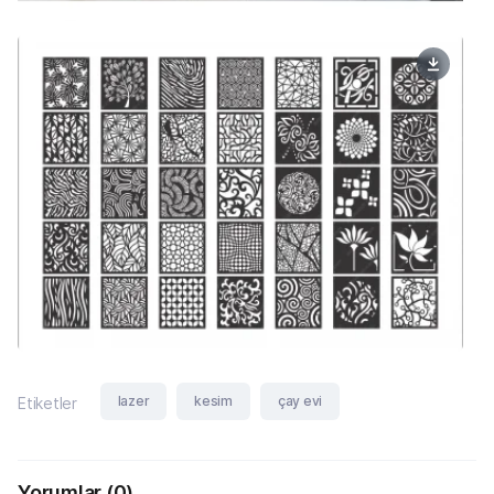
lazer
kesim
çay evi
Etiketler
Yorumlar
(0)