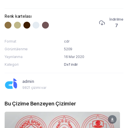
Renk kartelası
İndirilme
7
Format
cdr
Görüntülenme
5209
Yayınlanma
16 Mar 2020
Kategori
Dxf indir
admin
9821 çizimi var
Bu Çizime Benzeyen Çizimler